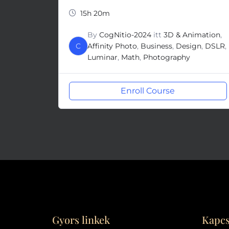
15h 20m
By
CogNitio-2024
itt
3D & Animation
,
C
Affinity Photo
,
Business
,
Design
,
DSLR
,
Luminar
,
Math
,
Photography
Enroll Course
Gyors linkek
Kapcs